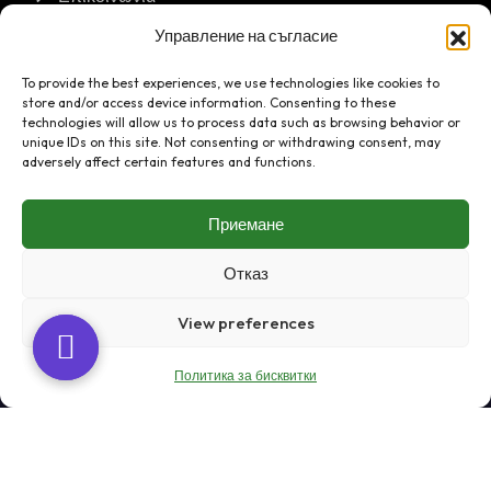
Управление на съгласие
Επικοινωνία
To provide the best experiences, we use technologies like cookies to
store and/or access device information. Consenting to these
Σόφια, οδός Boycho Boychev αρ. 13
technologies will allow us to process data such as browsing behavior or
unique IDs on this site. Not consenting or withdrawing consent, may
+359 888 7777 15
adversely affect certain features and functions.
bash_gabions@abv.bg
Приемане
Отказ
View preferences
Με επιφύλαξη παντός δικαιώματος 2025 © Σχεδιασμός και
Политика за бисквитки
κατασκευή Webmasters
Όροι και Προϋποθέσεις
Πολιτική Απορρήτου
Πολιτική Cookies