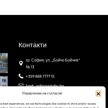
Контакти
гр. София, ул. „Бойчо Бойчев“
№ 13
+359 888 7777 15
bash_gabions@abv.bg
Управление на съгласие
he best experiences, we use technologies like cookies to store and/or access
mation. Consenting to these technologies will allow us to process data such as