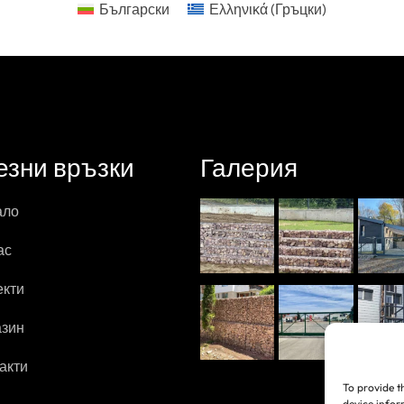
Български
Ελληνικά
(
Гръцки
)
езни връзки
Галерия
ало
ас
екти
азин
акти
To provide t
device infor