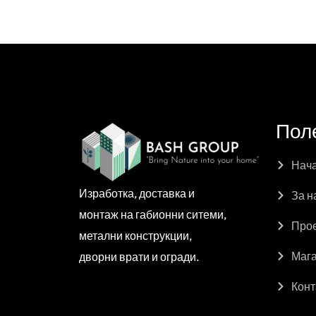
Пол
Нач
Изработка, доставка и
За н
монтаж на габионни ситеми,
Про
метални конструкции,
Маг
дворни врати и огради.
Конт