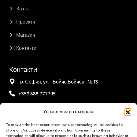
За нас
Проекти
Магазин
Контакти
Контакти
гр. София, ул. „Бойчо Бойчев“ № 13
+359 888 7777 15
bash_gabions@abv.bg
Управление на съгласие
To provide the best experiences, we use technologies like cookies to
store and/or access device information. Consenting to these
technologies will allow us to process data such as browsing behavior or